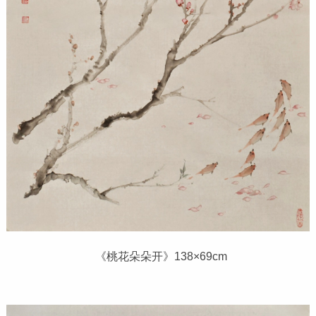
《桃花朵朵开》138×69cm