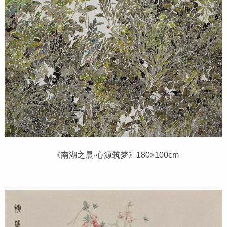
《南湖之晨·心源筑梦》180×100cm