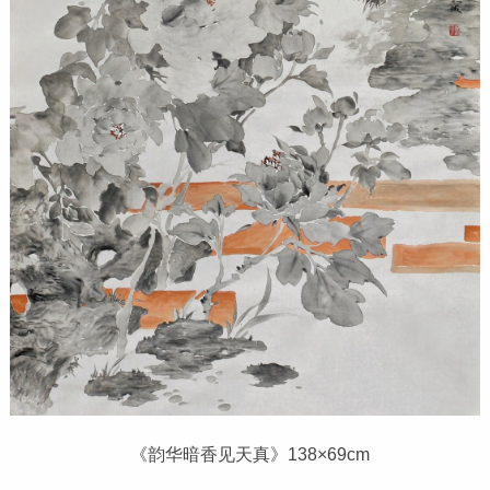
《韵华暗香见天真》138×69cm