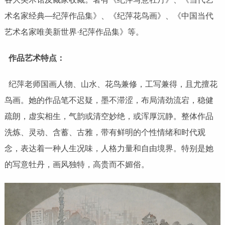
术名家经典—纪萍作品集》、《纪萍花鸟画》、《中国当代
艺术名家唯美新世界·纪萍作品集》等。
作品艺术特点：
纪萍老师国画人物、山水、花鸟兼修，工写兼得，且尤擅花
鸟画。她的作品笔不迟疑，墨不滞涩，布局清劲流宕，稳健
疏朗，虚实相生，气韵或清空妙绝，或浑厚沉静。整体作品
洗炼、灵动、含蓄、古雅，带有鲜明的个性情绪和时代观
念，表达着一种人生况味，人格力量和自由境界。特别是她
的写意牡丹，画风独特，高贵而不媚俗。