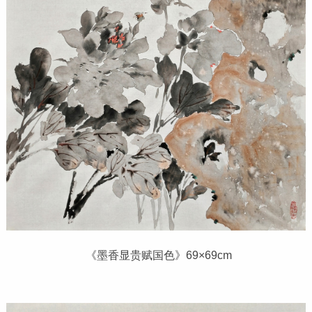
《墨香显贵赋国色》69×69cm