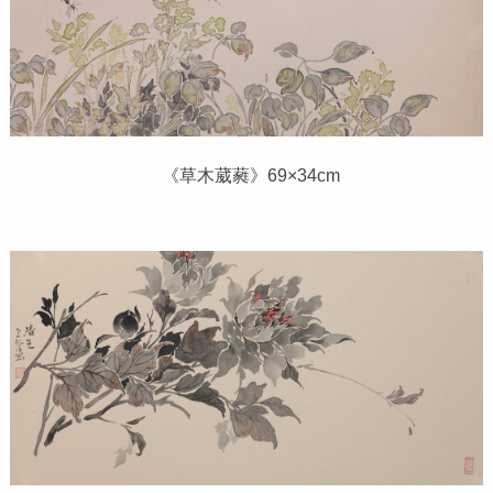
《草木葳蕤》69×34cm