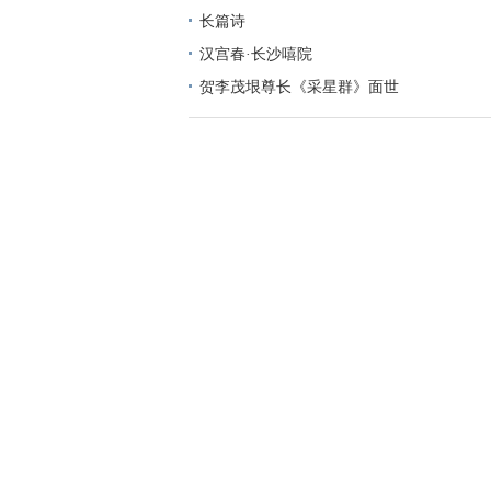
长篇诗
汉宫春·长沙嘻院
贺李茂垠尊长《采星群》面世