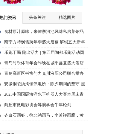
头条关注
精选图片
热门资讯
食材原汁原味，来嘹寨河池风味私房菜馆品
尝广
南宁方特飘雪跨年季盛大启幕 解锁五大新年
玩
乐跑丁蜀 跑出活力 | 第五届陶都乐跑活动圆
满
青岛时乐体育年会昨晚在城阳鑫复盛大酒店
圆满
青岛高新区书协与力克川液压公司联合举办
主题
安徽铜陵汤沟镇供电所：除夕期间的坚守 照
亮
2025中国国际海洋水下机器人大赛本周末青
岛
商丘市微电影协会导演学会牛年论剑
齐白石画虾，徐悲鸿画马，李苦禅画鹰，黄
胄画