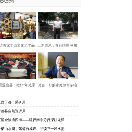
最火资讯
进首家非遗文化艺术品
三木秉凤：春花绚烂 秋果
主题体验中心
飘香（周凤森
疆温宿县：做好“加减乘
莫言：好的家庭教育浓缩
除”法 构建
为6句话！
江西于都：采矿用...
于都县自然资源局...
江涌金陵通四海——建行南京分行深耕龙潭...
心栖山水间，落笔自成峰｜品读尹一峰水墨...