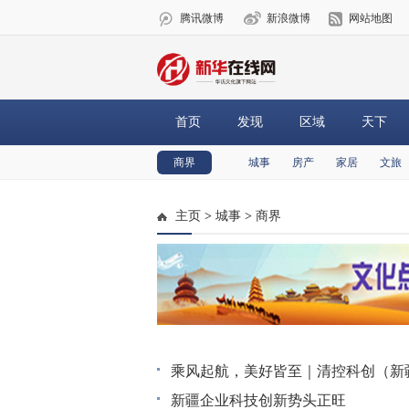
腾讯微博
新浪微博
网站地图
首页
发现
区域
天下
商界
城事
房产
家居
文旅
主页
>
城事
>
商界
乘风起航，美好皆至｜清控科创（新
新疆企业科技创新势头正旺