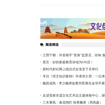
频道精选
江西宁都：外卖骑手“变身”监督员，吹响 食
莫言：好的家庭教育浓缩为6句话！
新时代村社网上线仪式在淮安下关举行
专访《语文知识集锦》作者张久荣：一位来
巍然成风 - 李少巍师徒婺州窑展在金华开展
走进首家非遗文化艺术品主题体验中心，探
三木秉凤：春花绚烂 秋果飘香（周凤森）