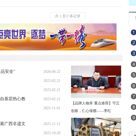
共 1 页/2 条记录
品安全“
2026-06-22
2023-02-21
06:18:07
2023-02-21
20:50:43
自基层热心教
2023-02-21
20:50:01
【品牌人物库·重点推荐】守正
2021-11-01
16:15:28
创新，仁心保髋——李红
15:28:57
索广西非遗文
2025-11-12
2025-10-20
18:43:34