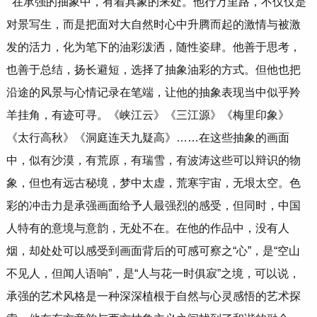
在承强的抽象中，有着具象的来处。他行万里路，不仅仅是
对景写生，而是把面对大自然时心中升腾而起的激情与被激
发的活力，化为笔下的油彩泼洒，随性姿肆。他善于思考，
也善于总结，扬长避短，选择了抽象油彩的方式。但他也把
沿途的风景与心情记录在笔端，让他的抽象表现当中似乎羚
羊挂角，有迹可寻。《峡江云》《三江源》《梅里印象》
《太行高秋》《洞庭连天九疑高》……在这些抽象的画面
中，似有沙漠，有荒原，有瑞雪，有波涛这些可以辩识的物
象，但也有远古秘境，梦中太虚，荒寒宇宙，无垠太空。色
彩的冲击力是承强画面给予人最强烈的感受，但同时，中国
人特有的意境与意韵，无处不在。在他的作品中，没有人
烟，却处处可以感受到画面背后的可感可察之“心”，是“空山
不见人，但闻人语响”，是“人与花一时俱寂”之境，可以说，
承强的艺术风格是一种深深植根于自然与心灵感悟的艺术探