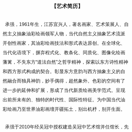
【艺术简历】
承强，1961年生，江苏宜兴人，著名画家、艺术策展人、自
然主义抽象油彩绘画领军人物，当代自然主义抽象艺术流派
开创性画家，其油彩绘画技法和形式表达原创。在全球化、
当代化语境下，摒弃程式化、教条化、同质化、图像化绘画
藩篱，不失东方“道法自然”之哲学精神，探索以东方诗性精神
和西方形式构成的契合。彰显东方意韵与西方抽象主义的自
然融合而独具神韵，妙手偶得，超然象外。色彩的空间有了
进一步的延伸和扩展，形成了当代新质绘画美学范式。呈现
出前所未有的、独特的时代性、国际性特征。为中国当代油
彩绘画乃至世界油彩画壇开疆拓土，别出机杼，别开生面。
承强于2010年经吴冠中授权建造吴冠中艺术馆并任馆长，先