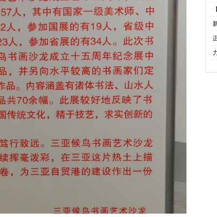
·
·
·
·