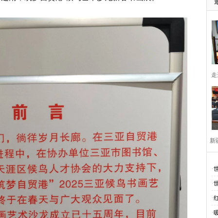
走
新
·
·
·
·