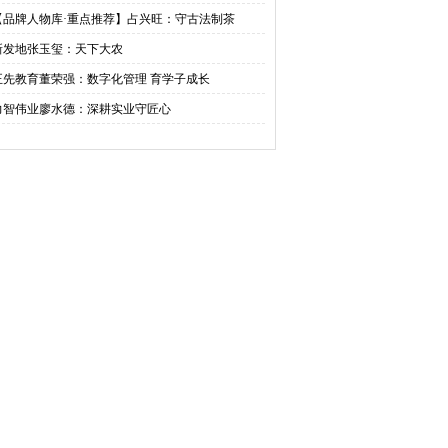
【品牌人物库·重点推荐】占兴旺：守古法制茶
新发地张玉玺：天下大农
正先教育董荣强：数字化管理 育学子成长
力智伟业廖水德：深耕实业守匠心