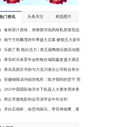
头条关注
精选图片
热门资讯
食材原汁原味，来嘹寨河池风味私房菜馆品
尝广
南宁方特飘雪跨年季盛大启幕 解锁五大新年
玩
乐跑丁蜀 跑出活力 | 第五届陶都乐跑活动圆
满
青岛时乐体育年会昨晚在城阳鑫复盛大酒店
圆满
青岛高新区书协与力克川液压公司联合举办
主题
安徽铜陵汤沟镇供电所：除夕期间的坚守 照
亮
2025中国国际海洋水下机器人大赛本周末青
岛
商丘市微电影协会导演学会牛年论剑
齐白石画虾，徐悲鸿画马，李苦禅画鹰，黄
胄画