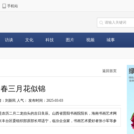
手机站
访谈
文化
科技
图片
视频
城事
返回首页
阳春三月花似锦
者：刘新民 人气：
发布时间：2025-03-03
是农历二月二龙抬头的吉日良辰。山西省晋阳书画院院长，海南书画艺术网
京丰台区委组织部原部长邓适宁，临汾企业家，书画艺术爱好者张小军等参