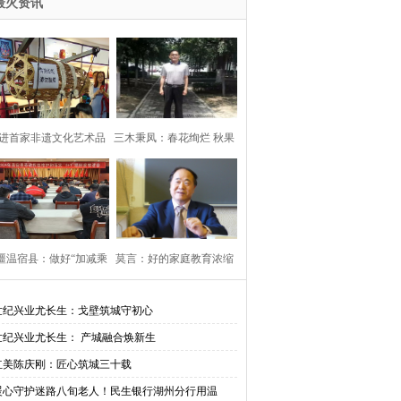
最火资讯
进首家非遗文化艺术品
三木秉凤：春花绚烂 秋果
主题体验中心
飘香（周凤森
疆温宿县：做好“加减乘
莫言：好的家庭教育浓缩
除”法 构建
为6句话！
世纪兴业尤长生：戈壁筑城守初心
世纪兴业尤长生： 产城融合焕新生
红美陈庆刚：匠心筑城三十载
暖心守护迷路八旬老人！民生银行湖州分行用温