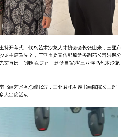
主持开幕式。候鸟艺术沙龙人才协会会长张山来，三亚市
沙龙主席马先文，三亚市委宣传部原常务副部长邢洪飚分
先文宣部：“潮起海之南，筑梦自贸港”三亚候鸟艺术沙龙
南书画艺术网总编张波，三亚君和君泰书画院院长王辉，
多人出席活动。