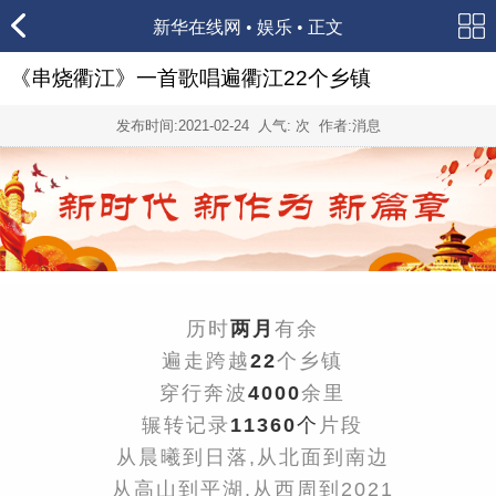
新华在线网
•
娱乐
• 正文
《串烧衢江》一首歌唱遍衢江22个乡镇
发布时间:
2021-02-24
人气:
次 作者:消息
历时
两月
有余
遍走跨越
22
个乡镇
穿行奔波
4000
余里
辗转记录
11360
个
片段
从晨曦到日落,
从北面到南边
从高山到平湖,从西周到2021