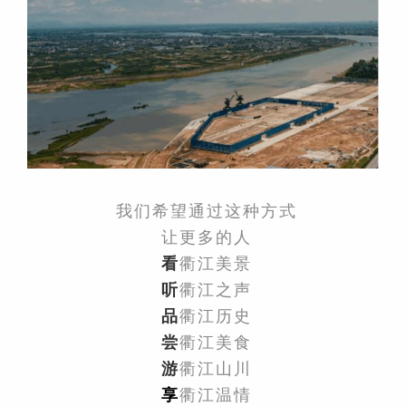
我们希望通过这种方式
让更多的人
看
衢江美景
听
衢江之声
品
衢江历史
尝
衢江美食
游
衢江山川
享
衢江温情