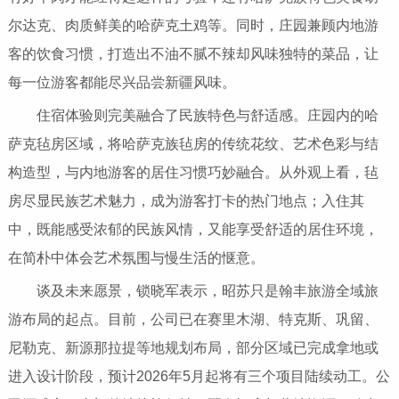
尔达克、肉质鲜美的哈萨克土鸡等。同时，庄园兼顾内地游
客的饮食习惯，打造出不油不腻不辣却风味独特的菜品，让
每一位游客都能尽兴品尝新疆风味。
住宿体验则完美融合了民族特色与舒适感。庄园内的哈
萨克毡房区域，将哈萨克族毡房的传统花纹、艺术色彩与结
构造型，与内地游客的居住习惯巧妙融合。从外观上看，毡
房尽显民族艺术魅力，成为游客打卡的热门地点；入住其
中，既能感受浓郁的民族风情，又能享受舒适的居住环境，
在简朴中体会艺术氛围与慢生活的惬意。
谈及未来愿景，锁晓军表示，昭苏只是翰丰旅游全域旅
游布局的起点。目前，公司已在赛里木湖、特克斯、巩留、
尼勒克、新源那拉提等地规划布局，部分区域已完成拿地或
进入设计阶段，预计2026年5月起将有三个项目陆续动工。公