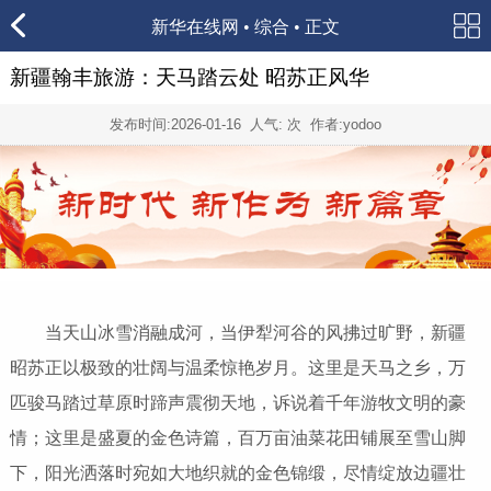
新华在线网
•
综合
• 正文
新疆翰丰旅游：天马踏云处 昭苏正风华
发布时间:
2026-01-16
人气:
次 作者:yodoo
当天山冰雪消融成河，当伊犁河谷的风拂过旷野，新疆
昭苏正以极致的壮阔与温柔惊艳岁月。这里是天马之乡，万
匹骏马踏过草原时蹄声震彻天地，诉说着千年游牧文明的豪
情；这里是盛夏的金色诗篇，百万亩油菜花田铺展至雪山脚
下，阳光洒落时宛如大地织就的金色锦缎，尽情绽放边疆壮