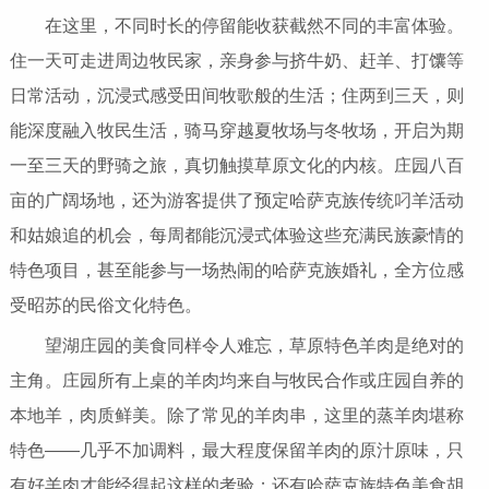
在这里，不同时长的停留能收获截然不同的丰富体验。
住一天可走进周边牧民家，亲身参与挤牛奶、赶羊、打馕等
日常活动，沉浸式感受田间牧歌般的生活；住两到三天，则
能深度融入牧民生活，骑马穿越夏牧场与冬牧场，开启为期
一至三天的野骑之旅，真切触摸草原文化的内核。庄园八百
亩的广阔场地，还为游客提供了预定哈萨克族传统叼羊活动
和姑娘追的机会，每周都能沉浸式体验这些充满民族豪情的
特色项目，甚至能参与一场热闹的哈萨克族婚礼，全方位感
受昭苏的民俗文化特色。
望湖庄园的美食同样令人难忘，草原特色羊肉是绝对的
主角。庄园所有上桌的羊肉均来自与牧民合作或庄园自养的
本地羊，肉质鲜美。除了常见的羊肉串，这里的蒸羊肉堪称
特色——几乎不加调料，最大程度保留羊肉的原汁原味，只
有好羊肉才能经得起这样的考验；还有哈萨克族特色美食胡