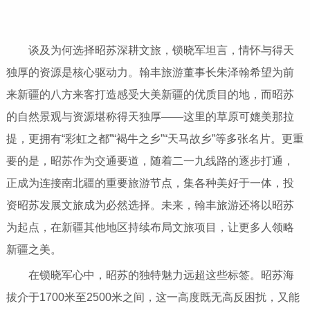
谈及为何选择昭苏深耕文旅，锁晓军坦言，情怀与得天
独厚的资源是核心驱动力。翰丰旅游董事长朱泽翰希望为前
来新疆的八方来客打造感受大美新疆的优质目的地，而昭苏
的自然景观与资源堪称得天独厚——这里的草原可媲美那拉
提，更拥有“彩虹之都”“褐牛之乡”“天马故乡”等多张名片。更重
要的是，昭苏作为交通要道，随着二一九线路的逐步打通，
正成为连接南北疆的重要旅游节点，集各种美好于一体，投
资昭苏发展文旅成为必然选择。未来，翰丰旅游还将以昭苏
为起点，在新疆其他地区持续布局文旅项目，让更多人领略
新疆之美。
在锁晓军心中，昭苏的独特魅力远超这些标签。昭苏海
拔介于1700米至2500米之间，这一高度既无高反困扰，又能