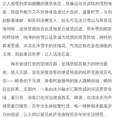
让人感受到类似微醺的惬意状态，就像运动员训练的理想海
拔，既提升耐力又不对身体造成过大负担。盛夏时节，当别
处酷暑难耐，昭苏却凉爽宜人，抬头可见冰川雪山与草原花
海同框，这份景观组合在其他景点难觅踪迹。而冬季的昭苏
同样惊艳，纯净的粉雪让这里成为优质的滑雪胜地，独特的
雾凇景观、冰冻在冰雪中的玫瑰花、气泡定格在蓝色湖面的
玉湖，宛如童话世界，让人流连忘返。
翰丰旅游打造的望湖庄园，是感受昭苏魅力的绝佳载
体。踏入庄园，首先迎接游客的便是地道的哈萨克族迎宾礼
仪——醇香的下马酒、身着民族服饰的族人撒糖祝福，瞬间
拉近距离。庄园内，一条由冰川融水汇聚而成的河流贯穿全
域，夏日里，游客们在河边摆放西瓜、啤酒，在清凉水汽中
感受夏日惬意；百年次生林枝繁叶茂，每一棵树都承载着岁
月的痕迹，让人得以窥见哈萨克族牧民百年的生活情景。